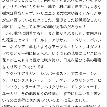
まじりのいかにもやせた土地で、村に着く途中には大きな
樹木は見当たらず、ハリエニシダの潅木や鋭くとがった草
が生い茂っているだけてした。荒涼とした殺風景なこんな
場所に、はたしてエデンの園があるのだろうか？
しかし現地に到着すると、また驚かされました。案内され
た花園にはマリーゴールド、アリサム、ロベリス、パンジ
ー、ネメシア、羊毛のようなアップル・ミント、オダマキ
ソウなどがー列に植えられ、いくつもの花壇にはどこにも
花々がこんもりと豊かに咲き誇り、日光を浴びて美の饗宴
をくり広げていたのです。
ツクバネアサガオ、シルバーダスト、アスター、シオ
ン、リビンクストン・デージー、ケシ、フウリンソウ、ヒ
エンソウ、クラーキア、ヘリクリサム、モンクシュード、
ユーカリ、その他数多くの植物が、すでに肌寒い九月末と
いうのに完壁に咲き誇っているように見えました。
緯度からいえば、ここはモスクワやアラスカのー部がらさ