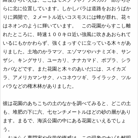
らに北に位置しています。しかしバラは道路をおおうばか
りに満開で、２メートル近いコスモスには蜂が群れ、花々
はネオンのように輝いています。 この花園からすこし離
れたところに、時速１００キロ近い強風に吹きあおられて
いるにもかかわらず、強くまっすぐに立っている木々があ
りました。土地のかラマツ、エゾマツやハナミズキ、サン
ザシ、キングサリ、ユーカリ、ナナカマド、ポプラ、シラ
カバなどです。また花園と木々のあいだには、スイカズ
ラ、アメリカマンサク、ハコネウツギ、ライラック、ツル
バラなどの権木林がありました。
彼は花園のあちこちの土のなかを調べてみると、どこの土
も、堆肥の下に六、七センチメートルほどの砂の層があり
ます。まるで、海浜公園の中にある花園といえるでしょ
う。
おそらく専門家や化学的権威は、この現象のナゾを解明