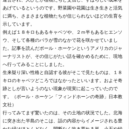
あげているというのです。野菜園や花園は生き生きと活気
に満ち、さまさまな植物たちが信じられないほどの生育を
示しています。
例えば１８キロもあるキャベツや、２ｍ半もあるヒエンソ
ウ、そして各種のバラが雪のなかで花を咲かせていまし
た。記事を読んだポール・ホーケンというアメリカのジャ
ーナリストが、その信じがたい話を確かめるために、現地
へ行ってみることにしました。
生来疑り深い性格と自認する彼がそこで見たものは、１８
キロのキャベツどころではなかったといいます。およそ奇
跡としが言いようのない現象が現実に起こっていたので
す。（ポール・ホーケン「フィンドホーンの奇跡」日本教
文社）
行ってみてまず驚いたのは、その土地の状況でした。北海
に突き出た半島のそこは、話の内容からイメージされる豊
かな緑はほとんどなく、間断なく吹き荒れる嵐、小石や砂